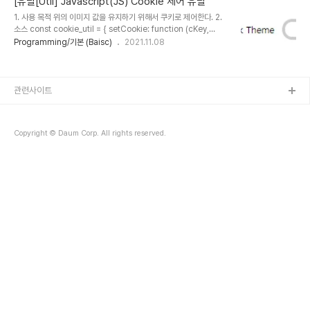
[유틸[Util] Javascript(JS) Cookie 제어 유틸
1. 사용 목적 위의 이미지 값을 유지하기 위해서 쿠키로 제어한다. 2.
소스 const cookie_util = { setCookie: function (cKey,
cValue) { let date = new Date(); // 오늘 날짜 let validity =
Programming/기본 (Baisc)
2021.11.08
30; date.setDate(date.getDate() + validity); // 쿠키 저장
document.cookie = cKey + '=' + escape(cValue) +
';expires=' + date.toGMTString(); } , delCookie: function
(cKey) { let date = new Date(); // 오늘 날짜 let validity = -1;
관련사이트
date.setDate(date.getDate() ..
Copyright © Daum Corp. All rights reserved.