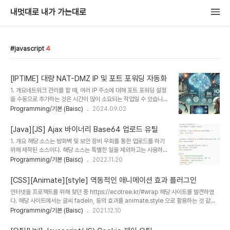
내멋대로 내가 가는대로
javascript
4
[IPTIME] 대량 NAT-DMZ IP 및 포트 포워딩 자동화
1. 개요네트워크 관리를 할 때, 여러 IP 주소에 대해 포트 포워딩 설정
을 수동으로 추가하는 것은 시간이 많이 소요되는 작업일 수 있습니다.
특히 대규모 네트워크 환경에서는 이런 작업이 더욱 번거롭습니다. 이
Programming/기본 (Baisc)
2024.09.02
러한 문제를 해결하기 위해 JavaScript의 비동기 함수인
async/await를 활용하여 네트워크 포트 포워딩을 자동화하는 방법
[Java][JS] Ajax 바이너리 Base64 업로드 유틸
을 소개하고자 합니다. 이 글에서는 비동기적으로 네트워크 요청을 처
1. 개요 해당 소스는 방화벽 및 보안 장비 우회를 통한 업로드를 하기
리하는 방법과 이를 사용해 여러 IP에 대한 포트 포워딩을 간편하게 설
위해 제작된 소스이다. 해당 소스는 특별한 일을 제외하고는 사용하는
정하는 방법에 대해 설명합니다.2. 내용비동기 함수는 네트워크 요청
것을 권하지 않으며, 또한 파일 용량이 큰 경우 String으로 변환된 사
Programming/기본 (Baisc)
2022.11.20
과 같이 시간이 오래 걸리는 작업을 수행할 때 유용하게 사용됩니다.
유로 인해 용량이 평균 2배로 늘어나는 점 . 고려해야한다. 2. 대상 장
async/await는 비동기 작업을 마치 동기 작업처럼 쉽게 작성할 수
비 범위 1) IPS, IDS 장비 2) F/W in IPS 장비 3) FW 장비 4) 스팸
있도록 도와줍니다.JavaS..
[CSS][Animate][style] 역동적인 애니메이션 효과 플러그인
장비 3. 소스 1) 자바스크립트 Javascript let param = {}; let
인터넷을 프로젝트를 위해 찾던 중 https://ecotree.kr/#wrap 해당 사이트를 발견하였
file = $("#inputFile")[0].files[0]; let reader = new
다. 해당 사이트에서는 글씨 fadeIn, 등의 효과를 animate.style 으로 활용하는 것 같다.
FileReader(); reader.readAsArrayBuffer(file);
https://animate.style/ 에서는 CSS를 활용하여 역동성을 사용할 수 있게 코드를 기본
Programming/기본 (Baisc)
2021.12.10
reader.onload = function () { let res..
제공한다.