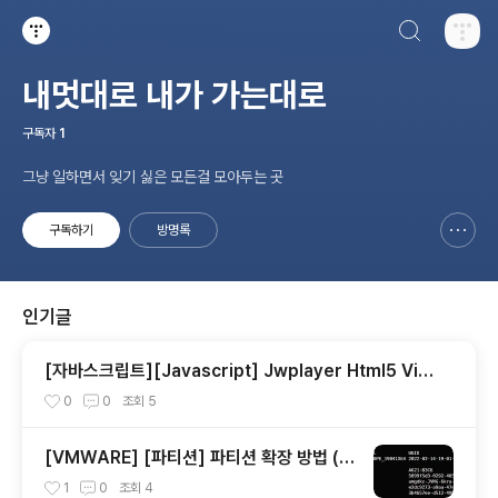
검색하기
티스토리
내멋대로 내가 가는대로
구독자
1
그냥 일하면서 잊기 싫은 모든걸 모아두는 곳
구독하기
방명록
신고하기 레이어
열기
인기글
[자바스크립트][Javascript] Jwplayer Html5 Vid
eo Player 배속, 배율 재생
0
0
조회
5
[VMWARE] [파티션] 파티션 확장 방법 (G
PT + LVM + EXT4 )
1
0
조회
4