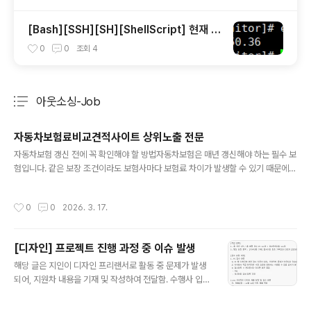
[Bash][SSH][SH][ShellScript] 현재 시
간 가져오기 & Functional
0
0
조회
4
아웃소싱-Job
분류 전체보기
주요 글 목록
자동차보험료비교견적사이트 상위노출 전문
글 내용
자동차보험 갱신 전에 꼭 확인해야 할 방법자동차보험은 매년 갱신해야 하는 필수 보
험입니다. 같은 보장 조건이라도 보험사마다 보험료 차이가 발생할 수 있기 때문에
여러 보험사를 비교해 보는 것이 중요합니다. 최근에는 이러한 비교 과정을 간편하게
도와주는 자동차보험료비교견저사이트를 이용하는 운전자들이 많아지고 있습니다.
작성시간
0
0
2026. 3. 17.
자동차보험은 비교만 잘해도 보험료를 절약할 수 있는 대표적인 보험입니다.보험료
비교가 중요한 이유보험료는 운전 경력, 사고 이력, 차량 종류, 주행거리 특약, 블랙박
스 할인 등 다양한 요소에 따라 달라집니다. 이러한 조건을 개별 보험사마다 확인하
[디자인] 프로젝트 진행 과정 중 이슈 발생
기는 쉽지 않기 때문에 자동차보험료비교견저사이트를 통해 여러 보험사의 견적을
글 내용
동시에 확인하는 것이 효율적인 방법입니다.특히 동일한 보장 조건이라도 보험..
해당 글은 지인이 디자인 프리랜서로 활동 중 문제가 발생
되어, 지원차 내용을 기재 및 작성하여 전달함. 수행사 입장
에서 발주사 또는 고객사에서 "갑질"을 행하는 경우 "수행
사" 입장에서는 보편적으로 당하게됩니다. 이를 방지하기