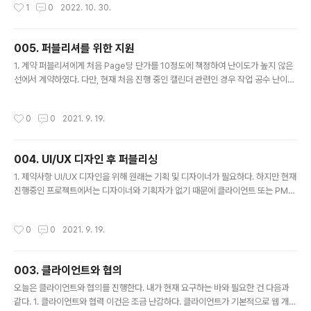
작성시간
1
0
2022. 10. 30.
위해 다음과 같이 "인수인계" 또는 업무 내용을 기록 및 정
리하여, 기한을 통보해야하며, "수행사"가 언제든지 불리할
수 있으니, 그동안의 작업을 정리하는 습관은 필수입니다.
005. 퍼블리셔를 위한 지원
[작업 항목] 1. 총 섹션 x개 / 총 화면 개수 PC xxx개 / 오
글 내용
브젝트파일 xxx개 2. 별도 요청 항목 : [이슈내용 기재] 웹
1. 계약 퍼블리셔에게 처음 Page당 단가를 10정도에 책정하여 난이도가 높지 않은
사이트 최초 기획안과 다르게 급조되어 추가된 항목 기술
선에서 계약하였다. 다만, 현재 처음 진행 중인 캘린더 관련인 경우 작업 공수 난이도
[검수 요청 사항] 1. PC 검수 관련 1) PC 웹 디자인에 대한
가 높아짐에 따라 대략 30만원 이내로 정정 요청을 하였으며, 고객측에서도 시간이
검수 지연이 되어, 프로젝트 종료가 지연되고 있습..
촉박한 관계로 수락 하게되었다. 협의를 통해 진행만큼 중간 중간 보고 때 퍼블리셔
작성시간
0
0
2021. 9. 19.
에게 피드백을 받고 있는 중간에 제작 난이도로 인해 힘들다는 이야기를 듣게 되었
다. 2. 내가할 수 있는 부분? 고객(클라이언트)에게 요청하여 30만원 중 10만원 정
도를 선금 지급 요청하여 퍼블리셔에게 전달하였고 퍼블리셔도 기분 좋게 일정을 최
004. UI/UX 디자인 후 퍼블리싱
대한 맞추어 보겠다고 하여 서로 Win-Win 할 수 있던 것 같다.
글 내용
1. 제약사항 UI/UX 디자인을 위해 원래는 기획 및 디자이너가 필요하다. 하지만 현재
진행중인 프로젝트에서는 디자이너와 기획자가 없기 때문에 클라이언트 또는 PM
하는 쪽에서 대체가 필요하다. 2. 진행을 위한 이슈 해결 과정 프로젝트 진행에 진전
이 보이지 않아 미국 팀원과 한국 팀원의 회의를 소집하게되었다. 아무래도 시차가
작성시간
0
0
2021. 9. 19.
완전히 반대이기 때문에 부득이하게 미국시간에 맞추어 회의를 잡게 되었으며, 매우
큰 성과를 얻게 되었다. 3. 협의 1) 미국에서는 UI/UX 디자인을 일반인도 편하게 할
수 있도록 Figma(https://www.figma.com/) 라는 툴을 이용하여 UI/UX 디자인
003. 클라이언트와 협의
을 받기로 하였다. ex) 한국에서는 카카오 오븐(https://ovenapp.io/) 프로토 타입
글 내용
앱 디자인..
오늘은 클라이언트와 협의를 진행한다. 내가 현재 요구하는 바와 필요한 건 다음과
같다. 1. 클라이언트와 협력 이건은 조금 난감하다. 클라이언트가 기본적으로 웹 개발