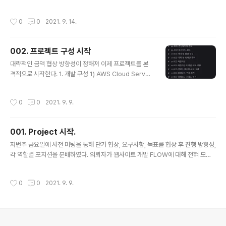
에 대해 지식이 적다보니 발생하는 문제가 하나씩 차근차근 같이 헤쳐나가야하는 부
분이며, 그렇다해서 절때 클라이언트를 무시해서도 가볍게 보아서 안된다. 보편적으
작성시간
0
0
2021. 9. 14.
로 아닌 것을 알면서도 어느 순간부터는 클라이언트가 난이도에 허우적 거릴 때 모른
다고 무시하는 케이스가 무심결에 녹아 나올 수 도 있을 것이다. 2. 스토리보드 현재
디자이너도 기획도 존재하지 않는다. 고객의 요구에 따라 즉흥적으로 제작하고 의견
002. 프로젝트 구성 시작
을 취합이 필요하다. 다만, 고객이 정보가 적은 만큼 적극적으로 내용을 제시함으로
글 내용
써 맞는 결과를 도출하려한다. 일단, 고객에게 웹에 대해 이해도를..
대략적인 금액 협상 방향성이 정해져 이제 프로젝트를 본
격적으로 시작한다. 1. 개발 구성 1) AWS Cloud Server
2) MariaDB 사용 예정 3) Encoding - Server : ko\_K
R.UTF-8 - DB : utf8mb4 - WAS : UTF-8 - WEB : A
작성시간
0
0
2021. 9. 9.
pache or Nginx 2. Tool구성 1) Gitlab - Group in s
ubProject 2) Slack SR별 구성 3. 개발 스펙 1) Spring
Boot 2.6 최신 2) Spring 5.x 최신 3) Tiles 최신 **Na
001. Project 시작.
ming Rule** SR : ServiceRequest // 요구사항 QA :
글 내용
Quality Assurance / Bug Issue Tracking / Test //
저번주 금요일에 사전 미팅을 통해 단가 협상, 요구사항, 목표를 협상 후 진행 방향성,
오픈전 기능 ..
각 역할별 포지션을 분배하였다. 의뢰자가 웹사이트 개발 FLOW에 대해 전혀 모르
는 상태임에 따라 속이지 않고 다음과 같이 안내한다. 1. 벤치마킹 및 요구사항 분석
2. 디테일링 스토리 내용 및 보드 3. 웹 개발 FLOW 1) 서버 2) 데이터구조 3) 동시
작성시간
0
0
2021. 9. 9.
접속 예측 수 4. 개발인력 등 협의를 통해 진행 하였으며, 구성은 다음과 같다. 개발자
2명, 퍼블리셔 1명 (외주), 디자이너 1명 (해외), 의뢰인 구성으로 할 예정이며, 내가
PM 역할과 동시에 시스템 응용 설계까지 할 예정이다.
의안내